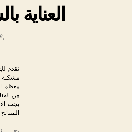
العناية ب
ك
ا
نقدم لكِ
مشكلة ت
معظمنا 
من العنا
يجب الاه
النصائح 