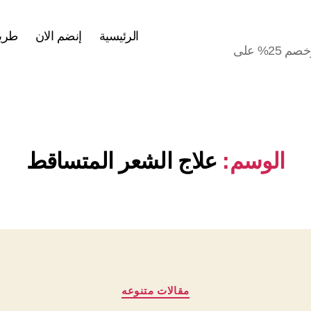
الرئيسية
إنضم الان
طريق
انضم الان لشركة ماي واي مصر ومرتبك هيوصل لـ3000 ج وخصم 25% على
الوسم:
علاج الشعر المتساقط
التصنيفات
مقالات متنوعه