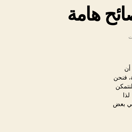
ائح هامة
على
ت
العناية
بالشعر
المتساقط
ونصائح
أن
هامة
، فنحن
نتمكن
لذا
يلي بعض