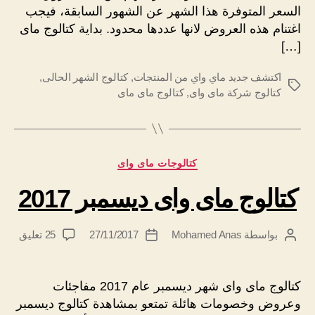
السعر المتوفرة هذا الشهر عن الشهور السابقة، فيجب
اغتنام هذه العروض لانها عددها محدود. بداية كتالوج ماى
[…]
اكتشف جديد ماي واي من المنتجات
,
كتالوج الشهر الحالى
,
الوسوم
كتالوج شركة ماى واى
,
كتالوج ماى ماى
التصنيفات
كتالوجات ماى واى
كتالوج ماى واى ديسمبر 2017
على
بواسطة
Mohamed Anas
27/11/2017
25 تعليق
كاتب
تاريخ
كتالو
المقالة
المقالة
ماى
واى
كتالوج ماى واى شهر ديسمبر عام 2017 مفاجئات
ديسم
وعروض وخصومات هائلة تمتعو بمشاهدة كتالوج ديسمبر
2017