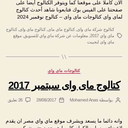
الان كاملا على موقعنا كما ويتوفر الكتالوج أيضا على
صفحتنا على الفيس بوك فتابعونا شاهد أحدث كتالوج
لماى واى كتالوجات ماى واى – كتالوج نوفمبر 2024
كتالوج شركة ماى واى
,
كتالوج ماى ماى
,
كتالوج ماى واى
,
كتالوج
ماي واي 2017
,
معلومات عن شركة ماي واي للتسويق
,
موقع
الوسوم
ماى واى ايجيبت
التصنيفات
كتالوجات ماى واى
كتالوج ماى واى سبتمبر 2017
على
بواسطة
Mohamed Anas
28/08/2017
26 تعليق
كاتب
تاريخ
كتالو
المقالة
المقالة
ماى
واى
وانه دائما ما يسعد ويشرف موقع ماي واي مصر ان يقدم
سبتم
لاعضاءه وزواره الكرام كل ما هو جديد حتي نتمكن من