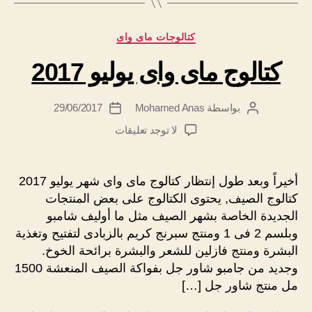
التصنيفات
كتالوجات ماى واى
كتالوج ماى واى يوليو 2017
بواسطة
Mohamed Anas
29/06/2017
كاتب
تاريخ
المقالة
المقالة
على
لا توجد تعليقات
كتالوج
ماى
واى
أخيراً وبعد طول إنتظار كتالوج ماى واى شهر يوليو 2017
يوليو
كتالوج الصيف, يحتوى الكتالوج على بعض المنتجات
2017
الجديدة الخاصة بشهر الصيف مثل ما أوليف شامبو
وبلسم 2 فى 1 ومنتج سبرنج كريم بالزبادى لتفتيح وتغذية
البشرة ومنتج فازلين للشعر والبشرة برائحة الخوخ.
وجديد من جامبو شاور جل بفواكة الصيف المنعشة 1500
مل منتج شاور جل […]