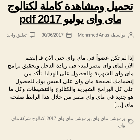
تحميل ومشاهدة كاملة لكتالوج
ماى واى يوليو 2017 pdf
على
بواسطة
Mohamed Anas
30/06/2017
تعليق واحد
كاتب
تاريخ
تحم
المقالة
المقالة
ومش
كامل
إذا لم تكن عضواً فى ماى واى حتى الان فـ إنضم
لكتا
الان لماى واى مصر لتبدء فى زيادة الدخل وتحقيق برامج
ماى
ماى واى الشهرية والحصول على الهدايا. تأكد من
واى
إنضمامك لصفحة ماى واى على الفيس بوك للحصول
يولي
على كل البرامج الشهرية والكتالوج والتنشيطات وكل ما
017
هو جديد فى ماى واى مصر من خلال هذا الرابط صفحة
pdf
ماى […]
برموشن ماى واى
,
برموشن ماى واى 2017
,
كتالوج شركة ماى
الوسوم
واى