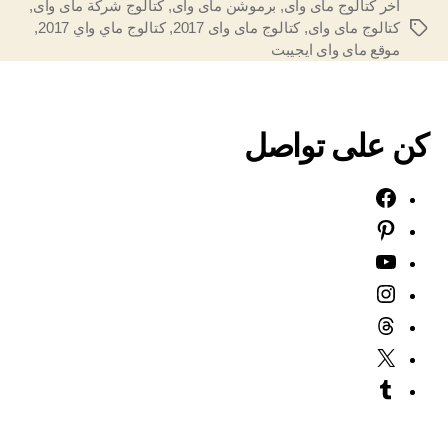
اخر كتالوج ماى واى
,
برموشن ماى واى
,
كتالوج شركة ماى واى
,
كتالوج ماى واى
,
كتالوج ماى واى 2017
,
كتالوج ماي واي 2017
,
الوسوم
موقع ماى واى ايجيبت
كن على تواصل
Facebook
Pinterest
YouTube
Instagram
Threads
X
Tumblr