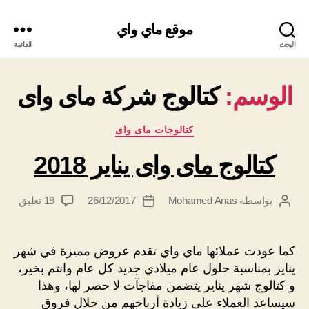
موقع ماي واي
البحث
القائمة
الوسم:
كتالوج شركة ماى واى
التصنيفات
كتالوجات ماى واى
كتالوج ماى واى يناير 2018
على
بواسطة
Mohamed Anas
26/12/2017
19 تعليق
كاتب
تاريخ
كتالو
المقالة
المقالة
ماى
واى
كما عودت عملائها ماي واي تقدم عروض مميزة في شهر
يناير
يناير بمناسبة حلول عام ميلادي جديد كل عام وانتم بخير،
2018
و كتالوج شهر يناير يتضمن مفاجآت لا حصر لها، وهذا
سيساعد العملاء على زيادة أرباحهم من خلال فروق