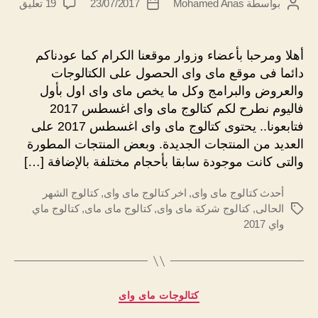
على
بواسطة
Mohamed Anas
23/07/2017
19 تعليق
كاتب
تاريخ
كتالو
المقالة
المقالة
ماى
واى
أهلا ومرحبا بأعضاء وزوار موقعنا الكرام كما عودناكم
اغس
دائما فى موقع ماى واى الحصول على الكتالوجات
2017
والعروض والبرامج وكل ما يخص ماى واى اول بأول
فاليوم نطرح لكم كتالوج ماى واى اغسطس 2017
فتابعونا.. يحتوى كتالوج ماى واى اغسطس 2017 على
العديد من المنتجات الجديدة. وبعض المنتجات المطورة
والتى كانت موجودة سابقا بأحجام مختلفة بالإضافة […]
أحدث كتالوج ماى واى
,
اخر كتالوج ماى واى
,
كتالوج الشهر
الحالى
,
كتالوج شركة ماى واى
,
كتالوج ماى ماى
,
كتالوج ماي
الوسوم
واي 2017
التصنيفات
كتالوجات ماى واى