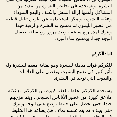
البشرة، ويستخدم في تخليص البشرة من عديد من
المشاكل وأهمها إزالة النمش والكلف والبقع السوداء
وتنقية البشرة ، ويمكن استخدامه عن طريق تبليل قطعة
من عصير الليمون ثم تمسح به البشرة والرقبة جيدا
ويترك لمدة ربع ساعة ، وبعد مرور ربع ساعة يغسل
الوجه جيدا، ويمسح بماء الورد.
ثانيا: الكركم
للكركم فوائد مذهلة للبشرة وهو بمثابة معقم للبشرة وله
تأثير كبير في تفتيح البشرة، ويقضي علي العلامات
والندوب التي توجد في البشرة.
يستخدم الكركم بخلط ملعقة كبيرة من الكركم مع ثلاثة
ملاعق كبيرة من عصير الأناناس الطبيعي، ويتم مزجهم
جيدا، حتى نحصل على خليط يوضع على الوجه ويترك
حتى يجف، ثم يتم غسله بماء دافئ يساعد هذا الخليط
في التخلص من البقع التي تظهر علي الوجه ، ولكن يجب