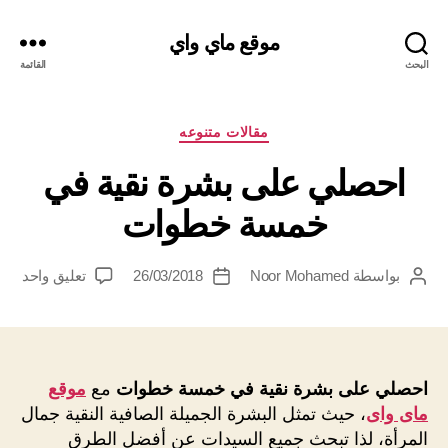
موقع ماي واي
البحث
القائمة
التصنيفات
مقالات متنوعه
احصلي على بشرة نقية في
خمسة خطوات
على
بواسطة
Noor Mohamed
26/03/2018
تعليق واحد
كاتب
تاريخ
احص
المقالة
المقالة
على
بشر
نقية
في
احصلي على بشرة نقية في خمسة خطوات
مع
موقع
خمس
ماى واى
، حيث تمثل البشرة الجميلة الصافية النقية جمال
خطو
المرأة، لذا تبحث جميع السيدات عن أفضل الطرق