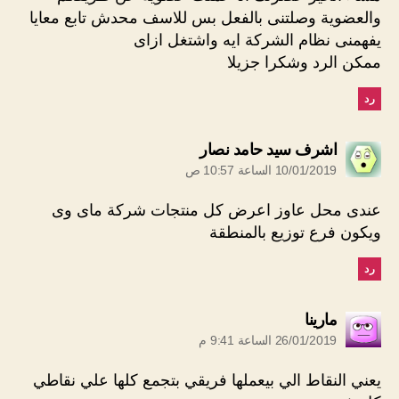
والعضوية وصلتنى بالفعل بس للاسف محدش تابع معايا
يفهمنى نظام الشركة ايه واشتغل ازاى
ممكن الرد وشكرا جزيلا
رد
يقول:
اشرف سيد حامد نصار
10/01/2019 الساعة 10:57 ص
عندى محل عاوز اعرض كل منتجات شركة ماى وى
ويكون فرع توزيع بالمنطقة
رد
يقول:
مارينا
26/01/2019 الساعة 9:41 م
يعني النقاط الي بيعملها فريقي بتجمع كلها علي نقاطي