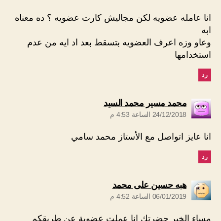
انا عامله عضويه لكن مجاليش كارت عضويه ؟ ده معناه
ابه
وعاو وزه اعرف العضويه بتسقط بعد اد ايه من عدم
استخدامها
رد
يقول:
محمد مسير محمد السيد
24/12/2018 الساعة 4:53 م
انا عايز اتواصل مع الأستاز محمد سامي
رد
يقول:
هبه حسين على محمد
06/01/2019 الساعة 4:52 م
مساء الخير حضرتك انا عملت عضوية عن طريقكم