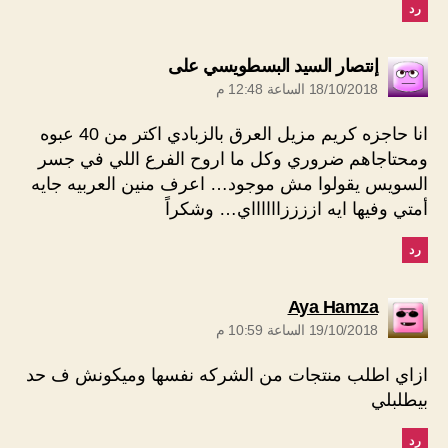
رد
يقول:
إنتصار السيد البسطويسي على
18/10/2018 الساعة 12:48 م
انا حاجزه كريم مزيل العرق بالزبادي اكتر من 40 عبوه
ومحتاجاهم ضروري وكل ما اروح الفرع اللي في جسر
السويس يقولوا مش موجود… اعرف منين العربيه جايه
أمتي وفيها ايه اززززااااااي… وشكراً
رد
يقول:
Aya Hamza
19/10/2018 الساعة 10:59 م
ازاي اطلب منتجات من الشركه نفسها وميكونش ف حد
بيطلبلي
رد