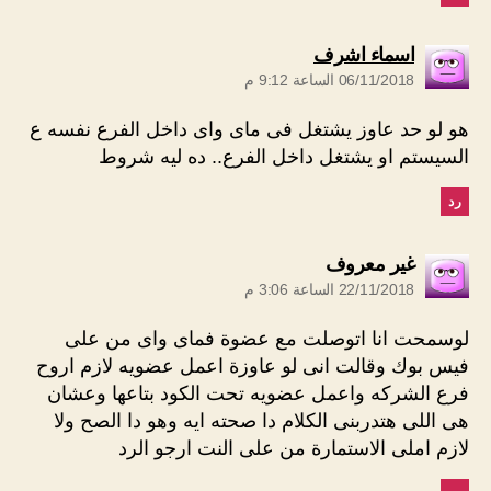
يقول:
اسماء اشرف
06/11/2018 الساعة 9:12 م
هو لو حد عاوز يشتغل فى ماى واى داخل الفرع نفسه ع
السيستم او يشتغل داخل الفرع.. ده ليه شروط
رد
يقول:
غير معروف
22/11/2018 الساعة 3:06 م
لوسمحت انا اتوصلت مع عضوة فماى واى من على
فيس بوك وقالت انى لو عاوزة اعمل عضويه لازم اروح
فرع الشركه واعمل عضويه تحت الكود بتاعها وعشان
هى اللى هتدربنى الكلام دا صحته ايه وهو دا الصح ولا
لازم املى الاستمارة من على النت ارجو الرد