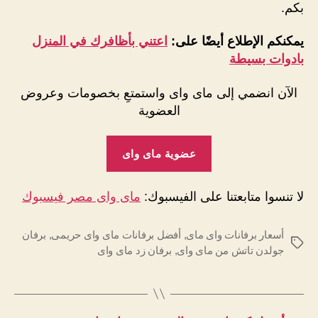
بكم.
يمكنكم الإطلاع أيضًا على:
اعتني بأظافرك في المنزل
بادوات بسيطة
الآن انضمي إلى ماى واى واستمتعِ بخصومات وعروض
العضوية
عضوية ماى واى
لا تنسوا متابعتنا على الفيسبوك:
ماى واى مصر فيسبوك
أسعار برفانات واى ماى
,
أفضل برفانات ماى واى حريمى
,
برفان
الوسوم
جولدن تاتش من ماى واى
,
برفان زد ماى واى