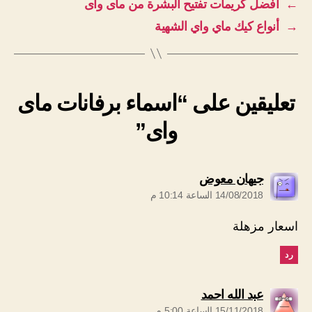
←
أفضل كريمات تفتيح البشرة من ماى واى
→
أنواع كيك ماي واي الشهية
تعليقين على “اسماء برفانات ماى
واى”
يقول:
جيهان معوض
14/08/2018 الساعة 10:14 م
اسعار مزهلة
رد
يقول:
عبد الله احمد
15/11/2018 الساعة 5:00 م