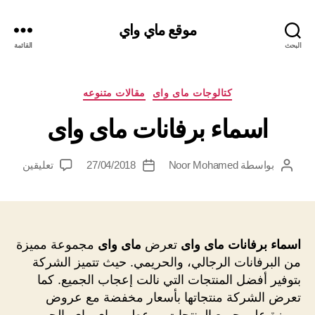
موقع ماي واي
البحث
القائمة
التصنيفات
كتالوجات ماى واى
مقالات متنوعه
اسماء برفانات ماى واى
على
بواسطة
Noor Mohamed
27/04/2018
تعليقين
كاتب
تاريخ
اسماء
المقالة
المقالة
برفانا
ماى
واى
اسماء
برفانات ماى واى
تعرض
ماى واى
مجموعة مميزة
من البرفانات الرجالي، والحريمي. حيث تتميز الشركة
بتوفير أفضل المنتجات التي نالت إعجاب الجميع. كما
تعرض الشركة منتجاتها بأسعار مخفضة مع عروض
مميزة على جميع المنتجات. و عطور ماي واي الحريمي