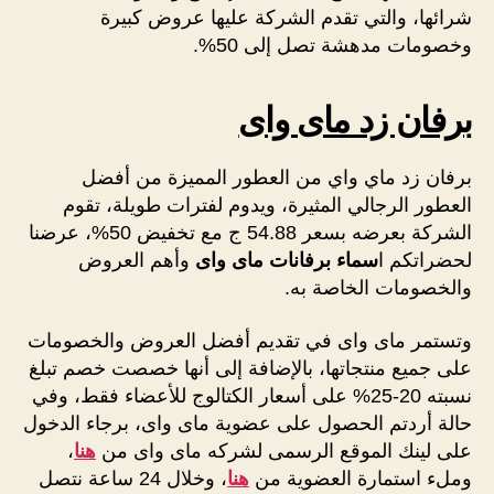
شرائها، والتي تقدم الشركة عليها عروض كبيرة
وخصومات مدهشة تصل إلى 50%.
برفان زد ماى واى
برفان زد ماي واي من العطور المميزة من أفضل
العطور الرجالي المثيرة، ويدوم لفترات طويلة، تقوم
الشركة بعرضه بسعر 54.88 ج مع تخفيض 50%، عرضنا
لحضراتكم ا
سماء برفانات ماى واى
وأهم العروض
والخصومات الخاصة به.
وتستمر ماى واى في تقديم أفضل العروض والخصومات
على جميع منتجاتها، بالإضافة إلى أنها خصصت خصم تبلغ
نسبته 20-25% على أسعار الكتالوج للأعضاء فقط، وفي
حالة أردتم الحصول على عضوية ماى واى، برجاء الدخول
على لينك الموقع الرسمى لشركه ماى واى من
هنا
،
وملء استمارة العضوية من
هنا
، وخلال 24 ساعة نتصل